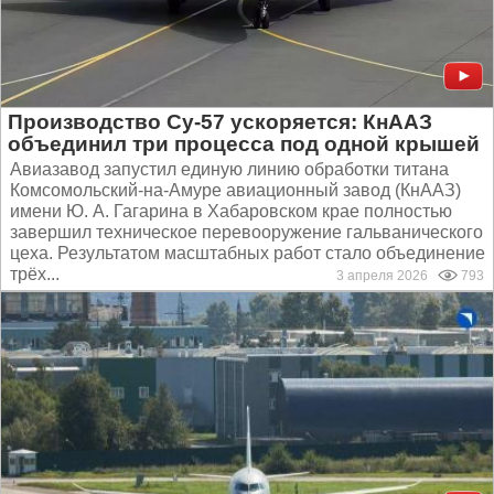
Производство Су-57 ускоряется: КнААЗ
объединил три процесса под одной крышей
Авиазавод запустил единую линию обработки титана
Комсомольский-на-Амуре авиационный завод (КнААЗ)
имени Ю. А. Гагарина в Хабаровском крае полностью
завершил техническое перевооружение гальванического
цеха. Результатом масштабных работ стало объединение
трёх...
3 апреля 2026
793