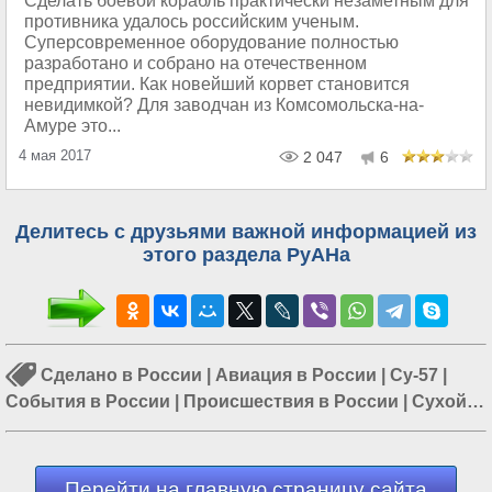
Сделать боевой корабль практически незаметным для
противника удалось российским ученым.
Суперсовременное оборудование полностью
разработано и собрано на отечественном
предприятии. Как новейший корвет становится
невидимкой? Для заводчан из Комсомольска-на-
Амуре это...
4 мая 2017
2 047
6
Делитесь с друзьями важной информацией из
этого раздела РуАНа
Сделано в России
|
Авиация в России
|
Су-57
|
События в России
|
Происшествия в России
|
Сухой
Суперджет 100
|
Промышленность в России
Перейти на главную страницу сайта