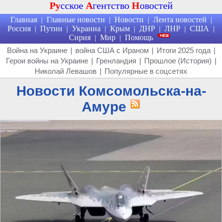
Ру
сское
А
гентство
Н
овостей
Главная
Главные новости
Новости
Лента новостей
|
|
|
|
Россия
Путин
Украина
Крым
ДНР
ЛНР
США
|
|
|
|
|
|
|
Сирия
Мир
Помощь
|
|
Война на Украине
|
война США с Ираном
|
Итоги 2025 года
|
Герои войны на Украине
|
Гренландия
|
Прошлое (История)
|
Николай Левашов
|
Популярные в соцсетях
Новости Комсомольска-на-
Амуре