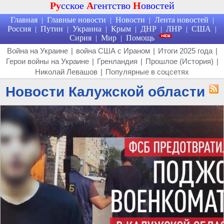
Ру
сское
А
гентство
Н
овостей
Главная
Главные новости
Новости
Лента новостей
|
|
|
|
Россия
Путин
Украина
Крым
ДНР
ЛНР
США
|
|
|
|
|
|
|
Сирия
Мир
Помощь
|
|
Война на Украине
|
война США с Ираном
|
Итоги 2025 года
|
Герои войны на Украине
|
Гренландия
|
Прошлое (История)
|
Николай Левашов
|
Популярные в соцсетях
Новости Калужской области