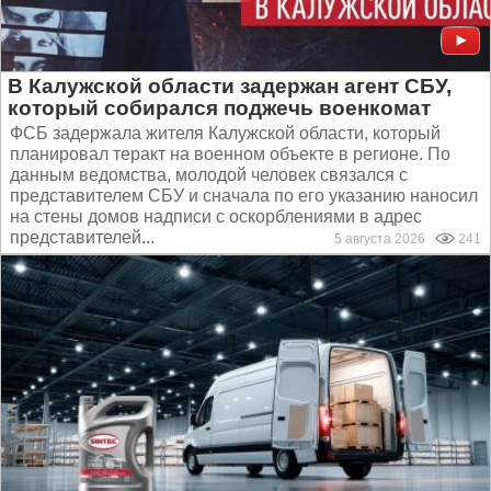
В Калужской области задержан агент СБУ,
который собирался поджечь военкомат
ФСБ задержала жителя Калужской области, который
планировал теракт на военном объекте в регионе. По
данным ведомства, молодой человек связался с
представителем СБУ и сначала по его указанию наносил
на стены домов надписи с оскорблениями в адрес
представителей...
5 августа 2026
241