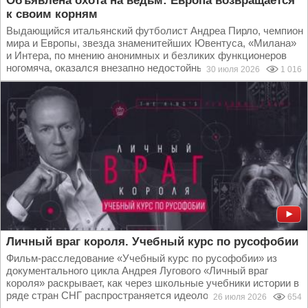
Объявлена охота на ведьм: Европа возвращается
к своим корням
Выдающийся итальянский футболист Андреа Пирло, чемпион
мира и Европы, звезда знаменитейших Ювентуса, «Милана»
и Интера, по мнению анонимных и безликих функционеров
ногомяча, оказался внезапно недостойным...
30 июля 2026
1 016
Личный враг короля. Учебный курс по русофобии
Фильм-расследование «Учебный курс по русофобии» из
документального цикла Андрея Лугового «Личный враг
короля» раскрывает, как через школьные учебники истории в
ряде стран СНГ распространяется идеология...
26 июля 2026
654