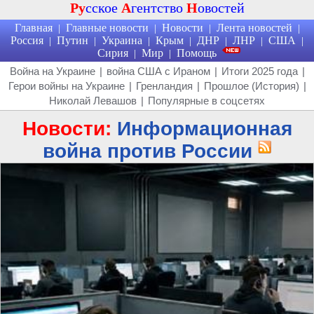
Ру
сское
А
гентство
Н
овостей
Главная
Главные новости
Новости
Лента новостей
|
|
|
|
Россия
Путин
Украина
Крым
ДНР
ЛНР
США
|
|
|
|
|
|
|
Сирия
Мир
Помощь
|
|
Война на Украине
|
война США с Ираном
|
Итоги 2025 года
|
Герои войны на Украине
|
Гренландия
|
Прошлое (История)
|
Николай Левашов
|
Популярные в соцсетях
Новости:
Информационная
война против России