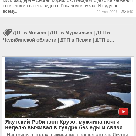
миллиардера – Сергей Корнилов. Незадолго до столкновения
он выложил в сеть видео с бокалом в руках. И судя по
всему...
21 мая 2026
940
ДТП в Москве
|
ДТП в Мурманске
|
ДТП в
Челябинской области
|
ДТП в Перми
|
ДТП в
Пермском крае
|
ДТП в Кировской области
|
ДТП в
Свердловской области
|
ДТП в СПБ
|
ДТП в
Краснодарском крае
|
ДТП в Челябинске
|
ДТП в
Московской области
|
ДТП в Подмосковье
Якутский Робинзон Крузо: мужчина почти
неделю выживал в тундре без еды и связи
Настоящую школу выживания прошел житель Якутии,