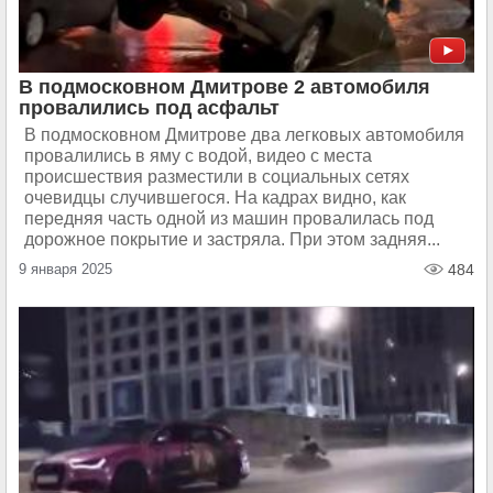
В подмосковном Дмитрове 2 автомобиля
провалились под асфальт
В подмосковном Дмитрове два легковых автомобиля
провалились в яму с водой, видео с места
происшествия разместили в социальных сетях
очевидцы случившегося. На кадрах видно, как
передняя часть одной из машин провалилась под
дорожное покрытие и застряла. При этом задняя...
9 января 2025
484