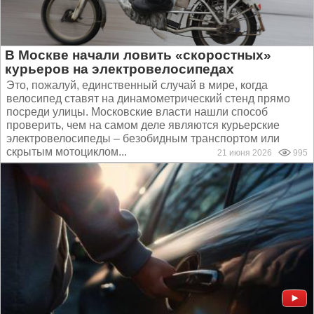
В Москве начали ловить «скоростных»
курьеров на электровелосипедах
Это, пожалуй, единственный случай в мире, когда
велосипед ставят на динамометрический стенд прямо
посреди улицы. Московские власти нашли способ
проверить, чем на самом деле являются курьерские
электровелосипеды – безобидным транспортом или
скрытым мотоциклом...
21 июня 2026
995