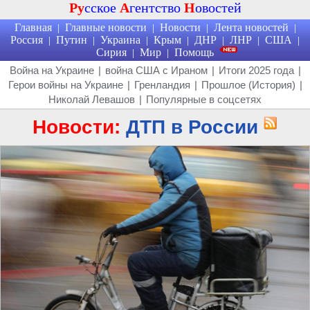
Ру
сское
А
гентство
Н
овостей
Главная
Главные новости
Новости
Лента новостей
|
|
|
|
Россия
Путин
Украина
Крым
ДНР
ЛНР
США
|
|
|
|
|
|
|
Сирия
Мир
Помощь
|
|
Война на Украине
|
война США с Ираном
|
Итоги 2025 года
|
Герои войны на Украине
|
Гренландия
|
Прошлое (История)
|
Николай Левашов
|
Популярные в соцсетях
Новости:
ДТП в России