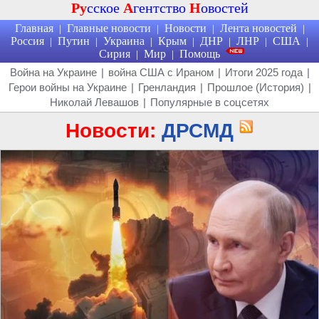
Ру
сское
А
гентство
Н
овостей
Главная
Главные новости
Новости
Лента новостей
|
|
|
|
Россия
Путин
Украина
Крым
ДНР
ЛНР
США
|
|
|
|
|
|
|
Сирия
Мир
Помощь
|
|
Война на Украине
|
война США с Ираном
|
Итоги 2025 года
|
Герои войны на Украине
|
Гренландия
|
Прошлое (История)
|
Николай Левашов
|
Популярные в соцсетях
Новости:
ДРСМД