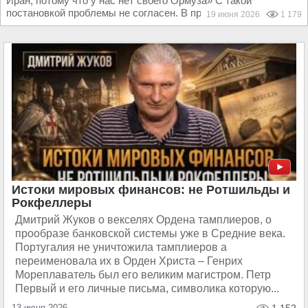
Иран, потому что у нас нет своего Ормуза» С такой
постановкой проблемы не согласен. В пределах...
19 июня 2026
1 179
Истоки мировых финансов: не Ротшильды и
Рокфеллеры
Дмитрий Жуков о векселях Ордена тамплиеров, о
прообразе банковской системы уже в Средние века.
Португалия не уничтожила тамплиеров а
переименовала их в Орден Христа – Генрих
Мореплаватель был его великим магистром. Петр
Первый и его личные письма, символика которую...
13 июня 2026