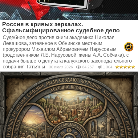
Россия в кривых зеркалах.
Сфальсифицированное судебное дело
Судебное дело против книги академика Николая
Левашова, затеянное в Обнинске местным
прокурором Михаилом Абрамовичем Нарусовым
(родственником Л.Б. Нарусовой, жены А.А. Собчака), с
подачи бывшего депутата калужского законодательного
собрания Татьяны Котляр...
30 июля 2026
84 267
1 304