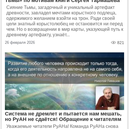
Тьмы» по мотивам книги Сергея Тармашева
Сияние Тьмы, загадочный и уникальный артефакт
древности, завладел мечтами корыстного подлеца,
одержимого желанием взойти на трон. Ради своей
цели знатный корыстолюбец не остановится ни перед
чем. Но о возвращении в мир карты, указующей путь к
древнему артефакту, узнаёт...
26 февраля 2026
821
Система не дремлет и пытается нам мешать,
но РуАН не сдаётся! Обращение к читателям
Уважаемые читатели РуАНа! Команда РуАНа снова