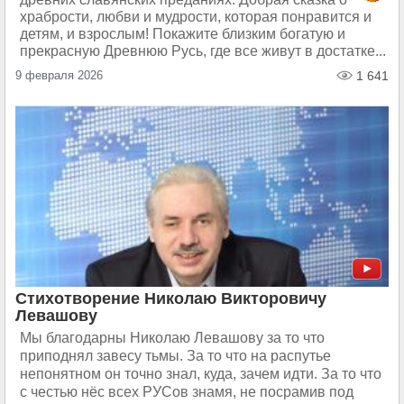
храбрости, любви и мудрости, которая понравится и
детям, и взрослым! Покажите близким богатую и
прекрасную Древнюю Русь, где все живут в достатке...
9 февраля 2026
1 641
Стихотворение Николаю Викторовичу
Левашову
Мы благодарны Николаю Левашову за то что
приподнял завесу тьмы. За то что на распутье
непонятном он точно знал, куда, зачем идти. За то что
с честью нёс всех РУСов знамя, не посрамив под