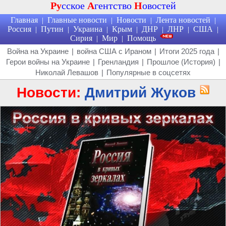
Ру
сское
А
гентство
Н
овостей
Главная
Главные новости
Новости
Лента новостей
|
|
|
|
Россия
Путин
Украина
Крым
ДНР
ЛНР
США
|
|
|
|
|
|
|
Сирия
Мир
Помощь
|
|
Война на Украине
|
война США с Ираном
|
Итоги 2025 года
|
Герои войны на Украине
|
Гренландия
|
Прошлое (История)
|
Николай Левашов
|
Популярные в соцсетях
Новости:
Дмитрий Жуков