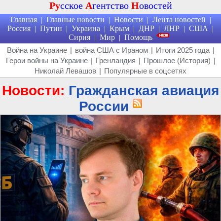
Ру
сское
А
гентство
Н
овостей
Главная
Главные новости
Новости
Лента новостей
|
|
|
|
Россия
Путин
Украина
Крым
ДНР
ЛНР
США
|
|
|
|
|
|
|
Сирия
Мир
Помощь
|
|
Война на Украине
|
война США с Ираном
|
Итоги 2025 года
|
Герои войны на Украине
|
Гренландия
|
Прошлое (История)
|
Николай Левашов
|
Популярные в соцсетях
Новости:
Гражданская авиация
России