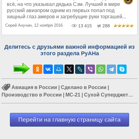
всё, на что указывал дядька Сэм. Лучший в мире
русский авиапром одним из первых попал под
хищный глаз амеров и загребущие руки торгашей...
Серей Анучин, 12 ноября 2016
13 415
288
Делитесь с друзьями важной информацией из
этого раздела РуАНа
Авиация в России
|
Сделано в России
|
Производство в России
|
МС-21
|
Сухой Суперджет
100
|
Промышленность в России
|
Россия и Запад
Перейти на главную страницу сайта