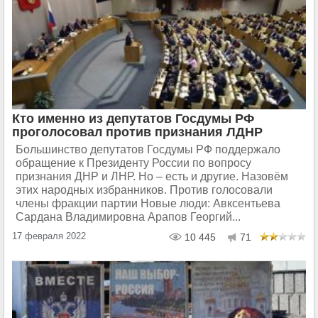
Кто именно из депутатов Госдумы РФ
проголосовал против признания ЛДНР
Большинство депутатов Госдумы РФ поддержало
обращение к Президенту России по вопросу
признания ДНР и ЛНР. Но – есть и другие. Назовём
этих народных избранников. Против голосовали
члены фракции партии Новые люди: Авксентьева
Сардана Владимировна Арапов Георгий...
17 февраля 2022
10 445
71