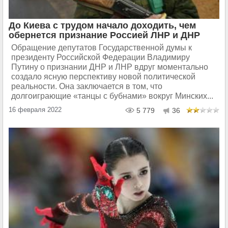
До Киева с трудом начало доходить, чем
обернется признание Россией ЛНР и ДНР
Обращение депутатов Государственной думы к
президенту Российской Федерации Владимиру
Путину о признании ДНР и ЛНР вдруг моментально
создало ясную перспективу новой политической
реальности. Она заключается в том, что
долгоиграющие «танцы с бубнами» вокруг Минских...
16 февраля 2022
5 779
36