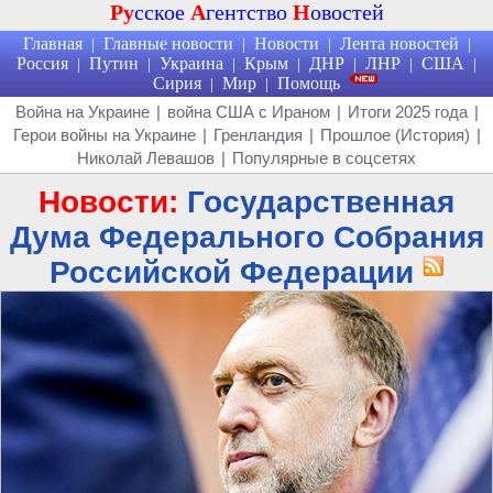
Ру
сское
А
гентство
Н
овостей
Главная
Главные новости
Новости
Лента новостей
|
|
|
|
Россия
Путин
Украина
Крым
ДНР
ЛНР
США
|
|
|
|
|
|
|
Сирия
Мир
Помощь
|
|
Война на Украине
|
война США с Ираном
|
Итоги 2025 года
|
Герои войны на Украине
|
Гренландия
|
Прошлое (История)
|
Николай Левашов
|
Популярные в соцсетях
Новости:
Государственная
Дума Федерального Собрания
Российской Федерации