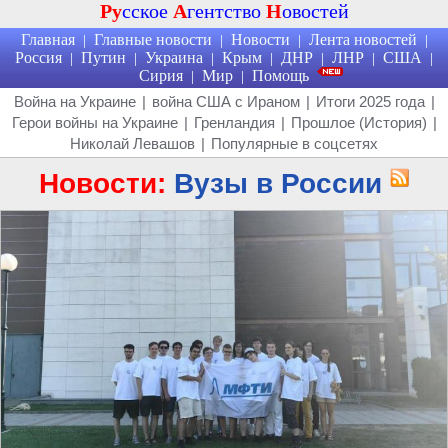
Ру
сское
А
гентство
Н
овостей
Главная
Главные новости
Новости
Лента новостей
|
|
|
|
Россия
Путин
Украина
Крым
ДНР
ЛНР
США
|
|
|
|
|
|
|
Сирия
Мир
Помощь
|
|
Война на Украине
|
война США с Ираном
|
Итоги 2025 года
|
Герои войны на Украине
|
Гренландия
|
Прошлое (История)
|
Николай Левашов
|
Популярные в соцсетях
Новости:
Вузы в России