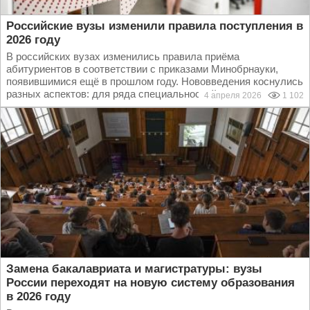
Российские вузы изменили правила поступления в
2026 году
В российских вузах изменились правила приёма
абитуриентов в соответствии с приказами Минобрнауки,
появившимися ещё в прошлом году. Нововведения коснулись
разных аспектов: для ряда специальностей...
4 апреля 2026
1 102
Замена бакалавриата и магистратуры: вузы
России переходят на новую систему образования
в 2026 году