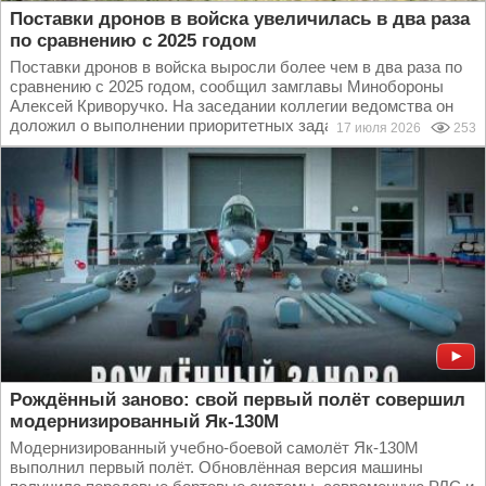
Поставки дронов в войска увеличилась в два раза
по сравнению с 2025 годом
Поставки дронов в войска выросли более чем в два раза по
сравнению с 2025 годом, сообщил замглавы Минобороны
Алексей Криворучко. На заседании коллегии ведомства он
доложил о выполнении приоритетных задач...
17 июля 2026
253
Рождённый заново: свой первый полёт совершил
модернизированный Як-130М
Модернизированный учебно-боевой самолёт Як-130М
выполнил первый полёт. Обновлённая версия машины