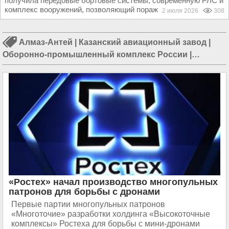
получила передовые бортовые системы, современную РЛС и
комплекс вооружений, позволяющий поражать воздушные и...
2 июля 2026
308
Алмаз-Антей
|
Казанский авиационный завод
|
Оборонно-промышленный комплекс России
|
Концерн «Калашников»
|
ЦАГИ
«Ростех» начал производство многопульных
патронов для борьбы с дронами
Первые партии многопульных патронов
«Многоточие» разработки холдинга «Высокоточные
комплексы» Ростеха для борьбы с мини-дронами