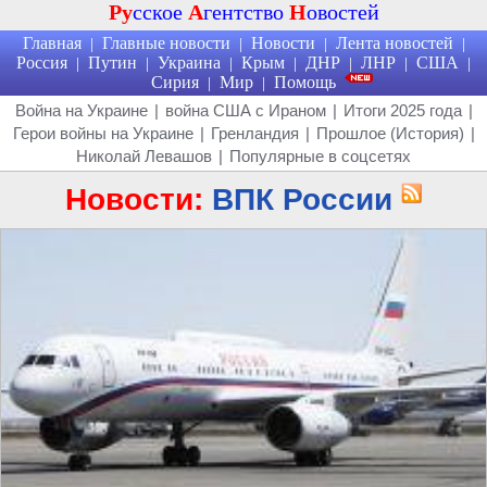
Ру
сское
А
гентство
Н
овостей
Главная
Главные новости
Новости
Лента новостей
|
|
|
|
Россия
Путин
Украина
Крым
ДНР
ЛНР
США
|
|
|
|
|
|
|
Сирия
Мир
Помощь
|
|
Война на Украине
|
война США с Ираном
|
Итоги 2025 года
|
Герои войны на Украине
|
Гренландия
|
Прошлое (История)
|
Николай Левашов
|
Популярные в соцсетях
Новости:
ВПК России