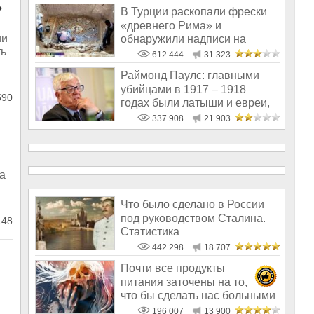
ь
В Турции раскопали фрески
«древнего Рима» и
ии
обнаружили надписи на
ть
Русском!
612 444
31 323
Раймонд Паулс: главными
убийцами в 1917 – 1918
590
годах были латыши и евреи,
а не русс
337 908
21 903
а
Что было сделано в России
под руководством Сталина.
148
Статистика
442 298
18 707
Почти все продукты
питания заточены на то,
что бы сделать нас больными
и бесплодным
196 007
13 900
.