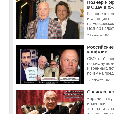
Познер и Я
в США в ож
Главное в эт
и Франции пр
на Российском
Познер надеет
20 января 2023
Российские
конфликт
СВО на Украи
поначалу пок
и военных, по
почву на предм
17 августа 2022
Сначала вс
«Брали на муш
изменялись из
«отправить на
хлеще нельзя 