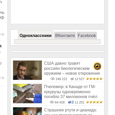
,
ечь
иф
,
Одноклассники
ВКонтакте
Facebook
и
у
с
о
США давно травят
россиян биологическим
оружием – новое откровение
Эдварда Сноудена
246 222
12 527
Пчеломор: в Канаде от ГМ-
кукурузы одновременно
погибло 37 миллионов пчёл
64 428
11 201
Страшнее ртути и цианида: