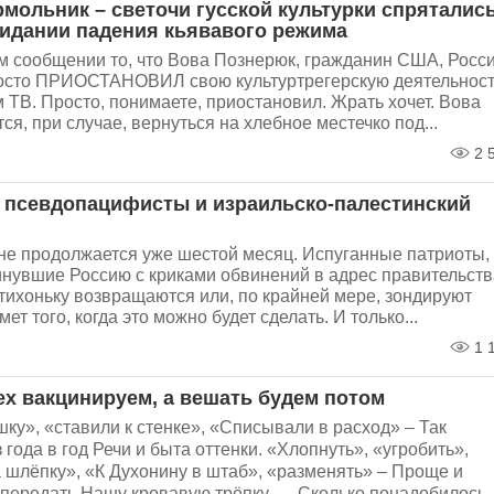
рмольник – светочи гусской культурки спряталис
идании падения кьявавого режима
ом сообщении то, что Вова Познерюк, гражданин США, Росс
осто ПРИОСТАНОВИЛ свою культуртрегерскую деятельнос
 ТВ. Просто, понимаете, приостановил. Жрать хочет. Вова
ся, при случае, вернуться на хлебное местечко под...
2 
 псевдопацифисты и израильско-палестинский
не продолжается уже шестой месяц. Испуганные патриоты,
инувшие Россию с криками обвинений в адрес правительств
тихоньку возвращаются или, по крайней мере, зондируют
ет того, когда это можно будет сделать. И только...
1 
ех вакцинируем, а вешать будем потом
ку», «ставили к стенке», «Списывали в расход» – Так
 года в год Речи и быта оттенки. «Хлопнуть», «угробить»,
 шлёпку», «К Духонину в штаб», «разменять» – Проще и
передать Нашу кровавую трёпку. … Сколько понадобилось..