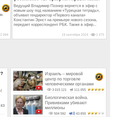
Ведущий Владимир Познер вернется в эфир с
новым шоу под названием «Турецкая тетрадь»,
м.
объявил гендиректор «Первого канала»
Константин Эрнст на премьере нового сезона,
передает корреспондент РБК. Также в эфир...
2 094
19 сентября 2024
1 475
м?
Израиль – мировой
центр по торговле
человеческими органами
3 015 121
111 055
!
Биологическая война.
Прививками убивают
743
миллионы
504 592
43 650