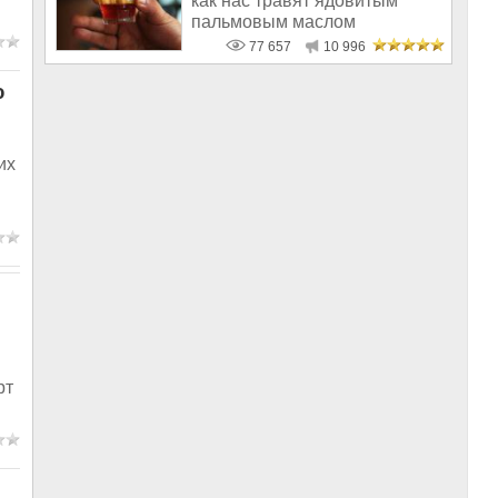
как нас травят ядовитым
пальмовым маслом
77 657
10 996
ю
их
рт