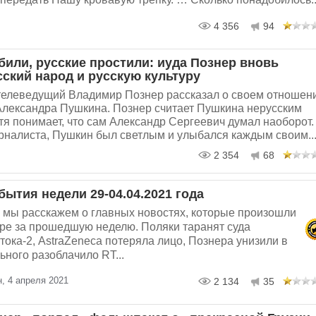
4 356
94
били, русские простили: иуда Познер вновь
сский народ и русскую культуру
телеведущий Владимир Познер рассказал о своем отношен
 Александра Пушкина. Познер считает Пушкина нерусским
тя понимает, что сам Александр Сергеевич думал наоборот.
рналиста, Пушкин был светлым и улыбался каждым своим..
2 354
68
ытия недели 29-04.04.2021 года
е мы расскажем о главных новостях, которые произошли
ире за прошедшую неделю. Поляки таранят суда
ока-2, AstraZeneca потеряла лицо, Познера унизили в
ьного разоблачило RT...
, 4 апреля 2021
2 134
35