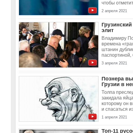
чтобы отметит
2 апреля 2021
Грузинский
элит
Владимиру По
времена «граж
штанин дубли
паспортиной, 
3 апреля 2021
Познера вы
Грузии в н
Толпа преслед
закидала яйц
которому он в
и спасаться и
1 апреля 2021
Топ-11 рус