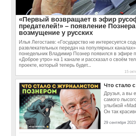
«Первый возвращает в эфир русо
предателей!» – появление Познер
возмущение у русских
Илья Легостаев: «Государство не интересуется с
развлекательных передач на популярных каналах»
понедельник Владимир Познер появился в эфире 
«Доброе утро» на 1 канале и рассказал о своём т
проекте, который теперь будет...
15 ок
Что стало 
Друзья, а вы
самого лысого
улыбкой «Made
Он так красив
29 сентября 2023