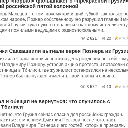
нер «порвал» фальшпакет о «прекрасной Грузии»
й российской пятой колонной
рь Мальцев – о том, почему кривящий губкой, как только р
сском народе, Познер собственноручно разрушил главный м
вой Грузии, куда нужно отправиться каждому интеллигенту
дами пожилыми ведущими с радиоэпохальными...
2 621
20
ики Саакашвили выгнали еврея Познера из Грузи
ихаила Саакашвили испортили день рождения российском
 Владимиру Познеру, устроив акцию протеста и потасовки 
стиницы в Тбилиси, где журналист остановился на нескольк
 Познер был вынужден изменить свои планы и срочно...
3 572
13
л и обещал не вернуться: что случилось с
 Тбилиси
нятно, что Грузия сейчас опасна для российских граждан.
ласиться с мнением Дмитрия Пескова после того, как в
вали Владимира Познера и его гостей, которые приехали,