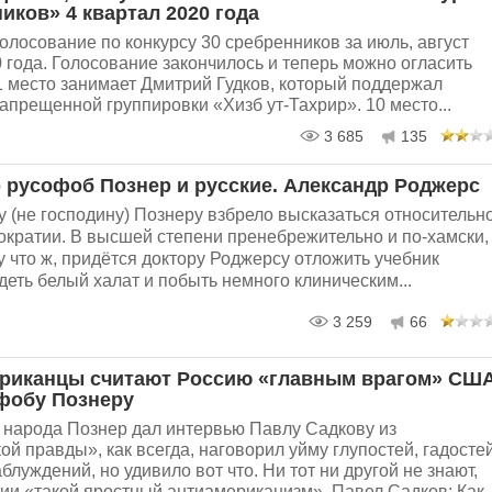
иков» 4 квартал 2020 года
олосование по конкурсу 30 сребренников за июль, август
 года. Голосование закончилось и теперь можно огласить
1 место занимает Дмитрий Гудков, который поддержал
апрещенной группировки «Хизб ут-​Тахрир». 10 место...
3 685
135
 русофоб Познер и русские. Александр Роджерс
ну (не господину) Познеру взбрело высказаться относительн
ократии. В высшей степени пренебрежительно и по-хамски,
у что ж, придётся доктору Роджерсу отложить учебник
деть белый халат и побыть немного клиническим...
3 259
66
риканцы считают Россию «главным врагом» СШ
фобу Познеру
 народа Познер дал интервью Павлу Садкову из
й правды», как всегда, наговорил уйму глупостей, гадосте
блуждений, но удивило вот что. Ни тот ни другой не знают,
ии «такой яростный антиамериканизм». Павел Садков: Как..