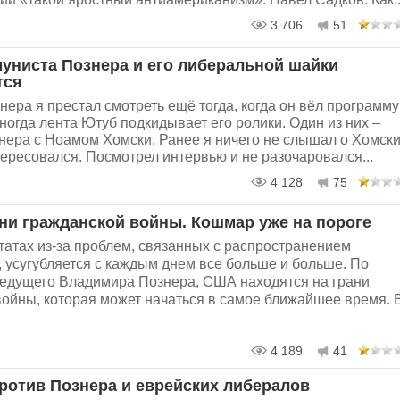
3 706
51
униста Познера и его либеральной шайки
тся
ера я престал смотреть ещё тогда, когда он вёл программу
огда лента Ютуб подкидывает его ролики. Один из них –
нера с Ноамом Хомски. Ранее я ничего не слышал о Хомски
ересовался. Посмотрел интервью и не разочаровался...
4 128
75
ни гражданской войны. Кошмар уже на пороге
татах из-за проблем, связанных с распространением
 усугубляется с каждым днем все больше и больше. По
едущего Владимира Познера, США находятся на грани
войны, которая может начаться в самое ближайшее время. 
4 189
41
ротив Познера и еврейских либералов