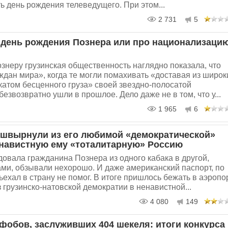
ь день рождения телеведущего. При этом...
2 731
5
 день рождения Познера или про национализаци
знеру грузинская общественность наглядно показала, что
дан мира», когда те могли помахивать «доставая из широк
катом бесценного груза» своей звездно-полосатой
безвозвратно ушли в прошлое. Дело даже не в том, что у...
1 965
6
швырнули из его любимой «демократической»
енавистную ему «тоталитарную» Россию
овала гражданина Познера из одного кабака в другой,
ами, обзывали нехорошо. И даже американский паспорт, по
ьехал в страну не помог. В итоге пришлось бежать в аэропо
з грузинско-натовской демократии в ненавистной...
4 080
149
офобов, заслуживших 404 шекеля: итоги конкурса