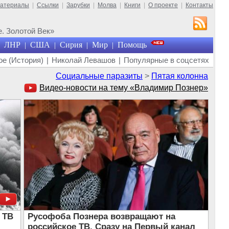
материалы
|
Ссылки
|
Зарубки
|
Молва
|
Книги
|
О проекте
|
Контакты
. Золотой Век»
ЛНР
США
Сирия
Мир
Помощь
|
|
|
|
е (История)
|
Николай Левашов
|
Популярные в соцсетях
Социальные паразиты
>
Пятая колонна
Видео-новости на тему «Владимир Познер»
 ТВ
Русофоба Познера возвращают на
российское ТВ. Сразу на Первый канал