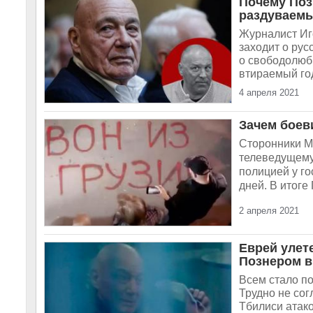
Почему Поз
раздуваемы
Журналист Иго
заходит о ру
о свободолюби
втираемый го
4 апреля 2021
Зачем боев
Сторонники М
телеведущему
полицией у го
дней. В итоге
2 апреля 2021
Еврей улете
Познером в
Всем стало по
Трудно не сог
Тбилиси атако