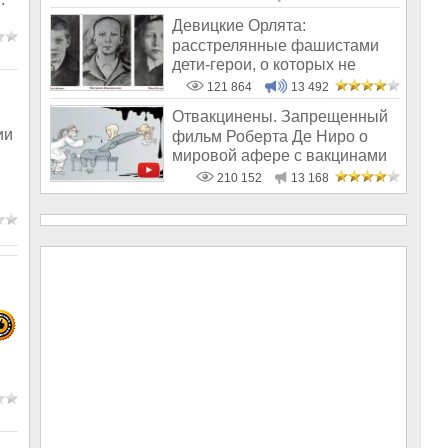
Девицкие Орлята:
расстрелянные фашистами
дети-герои, о которых не
рассказывают в шк
121 864
13 492
Отвакцинены. Запрещенный
ии
фильм Роберта Де Ниро о
мировой афере с вакцинами
210 152
13 168
.