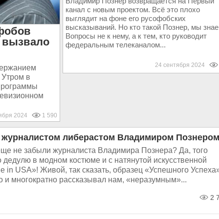
Владимир Познер возвращается на Первый
канал с новым проектом. Всё это плохо
выглядит на фоне его русофобских
высказываний. Но кто такой Познер, мы знае
фобов
Вопросы не к нему, а к тем, кто руководит
а вызвало
федеральным телеканалом...
24 сентября 2024
одержанием
 Утром в
программы
елевизионном
тября 2024
1 590
с журналистом либерастом Владимиром Познеро
 еще не забыли журналиста Владимира Познера? Да, того
 дедулю в модном костюме и с натянутой искусственной
 in USA»! Живой, так сказать, образец «Успешного Успеха»
о и многократно рассказывал нам, «неразумным»...
2 