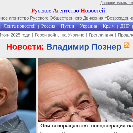
Дополнительные 
Ру
сское
А
гентство
Н
овостей
ое агентство Русского Общественного Движения «Возрождение
Лента новостей
Россия
Путин
Украина
Крым
ДНР
|
|
|
|
|
|
|
Итоги 2025 года
|
Герои войны на Украине
|
Гренландия
|
Прошло
Новости:
Владимир Познер
Они возвращаются: спецоперация на