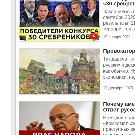
«30 сребрен
Закончилось г
сентябрь 2020
результаты! 1
террористов з
19 января 2021
Провокатор
Тут давеча г-
русских и дем
как обычно. Н
экономики, на
12 декабря 2020
Почему аме
Ответ русо
Намедни враг
«Комсомольско
преступных за
почему в Росс