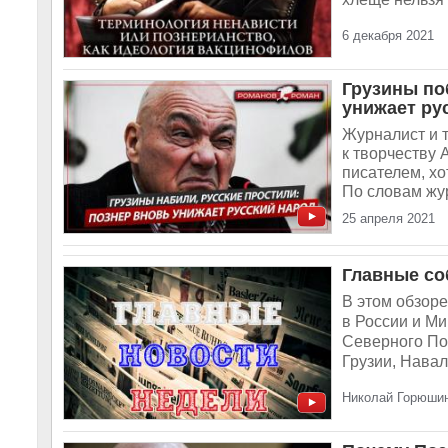
6 декабря 2021
Грузины по
унижает ру
Журналист и 
к творчеству
писателем, хо
По словам жу
25 апреля 2021
Главные соб
В этом обзор
в России и М
Северного Пот
Грузии, Навал
Николай Горюшин