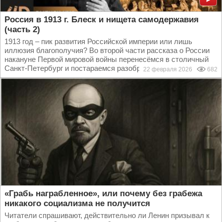
Россия в 1913 г. Блеск и нищета самодержавия
(часть 2)
1913 год – пик развития Российской империи или лишь
иллюзия благополучия? Во второй части рассказа о России
накануне Первой мировой войны перенесёмся в столичный
Санкт-Петербург и постараемся разобраться во...
22 февраля 2026
682
«Грабь награбленное», или почему без грабежа
никакого социализма не получится
Читатели спрашивают, действительно ли Ленин призывал к