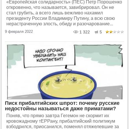
«Европейская солидарность» (ПЕС) Петр Порошенко
откровенно, что называется, завибрировал. Он не
стал грубить, а всего лишь вежливо нахамил
президенту России Владимиру Путину, а всю свою
нерастраченную злость, обиду и разочарование...
9 февраля 2022
1 322
5
Писк прибалтийских шпрот: почему русские
недостойны называться даже приматами?
Поняв, что прямо завтра Гегемон не скормит их
кровожадному тЕРРану, прибалтийский политикум
взбодрился, приосанился, поменял отяжелевшие за