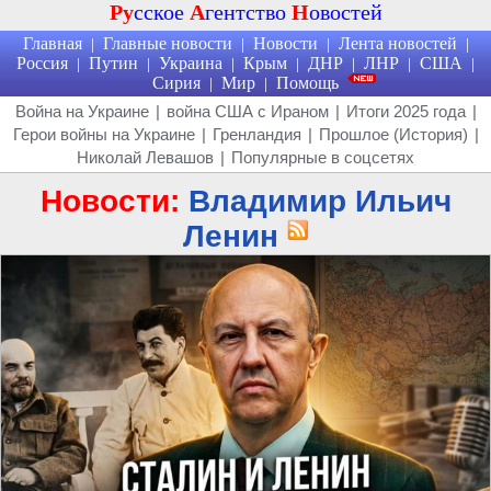
Ру
сское
А
гентство
Н
овостей
Главная
Главные новости
Новости
Лента новостей
|
|
|
|
Россия
Путин
Украина
Крым
ДНР
ЛНР
США
|
|
|
|
|
|
|
Сирия
Мир
Помощь
|
|
Война на Украине
|
война США с Ираном
|
Итоги 2025 года
|
Герои войны на Украине
|
Гренландия
|
Прошлое (История)
|
Николай Левашов
|
Популярные в соцсетях
Новости:
Владимир Ильич
Ленин