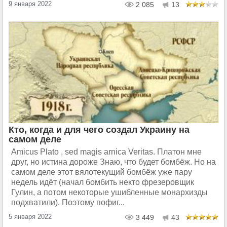
9 января 2022
2 085
13
Кто, когда и для чего создал Украину на
самом деле
Amicus Plato , sed magis arnica Veritas. Платон мне
друг, но истина дороже Знаю, что будет бомбёж. Но на
самом деле этот вялотекущий бомбёж уже пару
недель идёт (начал бомбить некто фрезеровщик
Гулин, а потом некоторые ушибленные монархизды
подхватили). Поэтому пофиг...
5 января 2022
3 449
43