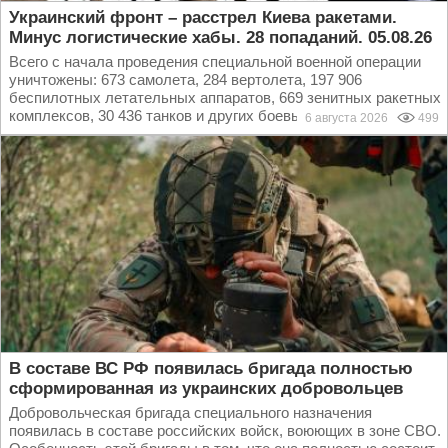
Украинский фронт – расстрел Киева ракетами.
Минус логистические хабы. 28 попаданий. 05.08.26
Всего с начала проведения специальной военной операции
уничтожены: 673 самолета, 284 вертолета, 197 906
беспилотных летательных аппаратов, 669 зенитных ракетных
комплексов, 30 436 танков и других боевых...
6 августа 2026
499
В составе ВС РФ появилась бригада полностью
сформированная из украинских добровольцев
Добровольческая бригада специального назначения
появилась в составе российских войск, воюющих в зоне СВО.