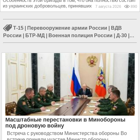
Особенность этой бригады в том, что она полностью состоит
из украинских добровольцев, принявших решение...
7 августа 2026
890
Т-15
|
Перевооружение армии России
|
ВДВ
России
|
БТР-МД
|
Военная полиция России
|
Д-30
|
Форум «Армия-2019»
|
РЭБ «Ртуть-БМ»
|
Военный
технополис ЭРА
|
Форум «Армия-2018»
|
Реформа
армии России
Масштабные перестановки в Минобороны
под дроновую войну
Встреча с руководством Министерства обороны Во
встрече приняли участие Министр обороны,