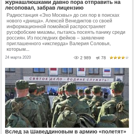
журнашлюшками давно пора отправить на
лесоповал, забрав лицензию
Радиостанция «Эхо Москвы» до сих пор в поисках
нового «днища». Алексей Венедиктов со своей
информационной помойкой распространяет
русофобские миазмы, пытаясь посеять панику среди
россиян. Из последних фейков – заявление
приглашенного «иксперда» Валерия Соловья,
которым...
24 марта 2020
2 989
78
Вслед за Шаведдиновым в армию «полетят»