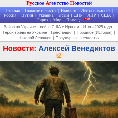
Ру
сское
А
гентство
Н
овостей
Главная
Главные новости
Новости
Лента новостей
|
|
|
|
Россия
Путин
Украина
Крым
ДНР
ЛНР
США
|
|
|
|
|
|
|
Сирия
Мир
Помощь
|
|
Война на Украине
|
война США с Ираном
|
Итоги 2025 года
|
Герои войны на Украине
|
Гренландия
|
Прошлое (История)
|
Николай Левашов
|
Популярные в соцсетях
Новости:
Алексей Венедиктов