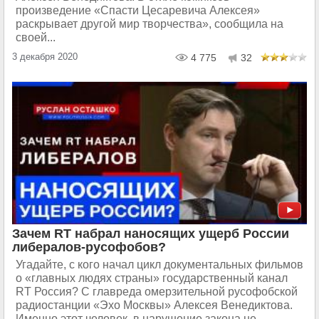
произведение «Спасти Цесаревича Алексея»
раскрывает другой мир творчества», сообщила на
своей...
3 декабря 2020
4 775
32
Зачем RT набрал наносящих ущерб России
либералов-русофобов?
Угадайте, с кого начал цикл документальных фильмов
о «главных людях страны» государственный канал
RT Россия? С главреда омерзительной русофобской
радиостанции «Эхо Москвы» Алексея Венедиктова.
Именно этот человек, в нарушение закона не