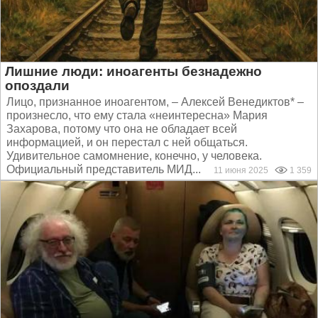
Лишние люди: иноагенты безнадежно
опоздали
Лицо, признанное иноагентом, – Алексей Венедиктов* –
произнесло, что ему стала «неинтересна» Мария
Захарова, потому что она не обладает всей
информацией, и он перестал с ней общаться.
Удивительное самомнение, конечно, у человека.
Официальный представитель МИД...
11 июня 2025
1 359