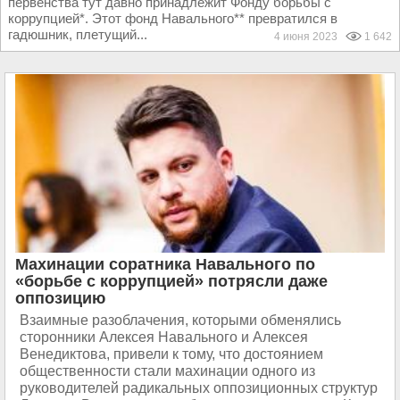
первенства тут давно принадлежит Фонду борьбы с
коррупцией*. Этот фонд Навального** превратился в
гадюшник, плетущий...
4 июня 2023
1 642
Махинации соратника Навального по
«борьбе с коррупцией» потрясли даже
оппозицию
Взаимные разоблачения, которыми обменялись
сторонники Алексея Навального и Алексея
Венедиктова, привели к тому, что достоянием
общественности стали махинации одного из
руководителей радикальных оппозиционных структур