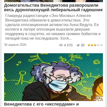
Домогательства Венедиктова разворошили
весь дурнопахнущий либеральный гадюшник
Главреда радиостанции «Эхо Москвы» Алексея
Венедиктова обвинили в домогательствах. Это
сделала оппозиционная активистка Анна Ведута. Ее
коллеги в лагере оппозиции выразили девушке
поддержку в соцсетях, но никаких громких бойкотов и
петиций пока не последовало. Хотя...
30 апреля 2020
4 570
30
Венедиктова с его «икспердами» и