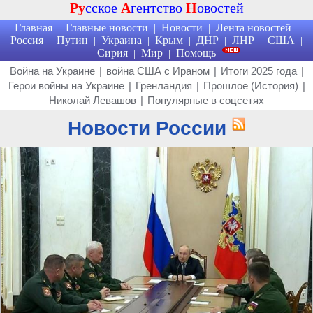
Ру
сское
А
гентство
Н
овостей
Главная
Главные новости
Новости
Лента новостей
|
|
|
|
Россия
Путин
Украина
Крым
ДНР
ЛНР
США
|
|
|
|
|
|
|
Сирия
Мир
Помощь
|
|
Война на Украине
|
война США с Ираном
|
Итоги 2025 года
|
Герои войны на Украине
|
Гренландия
|
Прошлое (История)
|
Николай Левашов
|
Популярные в соцсетях
Новости России