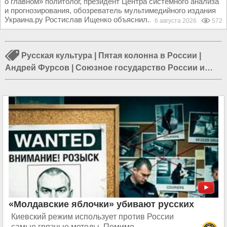
о главном» политолог, президент Центра системного анализа
и прогнозирования, обозреватель мультимедийного издания
Украина.ру Ростислав Ищенко объяснил...
6 августа 2026
572
Русская культура
|
Пятая колонна в России
|
Андрей Фурсов
|
Союзное государство России и
Белоруссии
|
Возрождение Руси
|
Достижения
России
|
Информационная война против России
|
Импортозамещение
|
Наука в России
|
Древний.
Предыстория
|
Брифинг Марии Захаровой
|
9 мая -
День Победы
«Молдавские яблочки» убивают русских
Киевский режим использует против России
самые грязные методы. Помимо